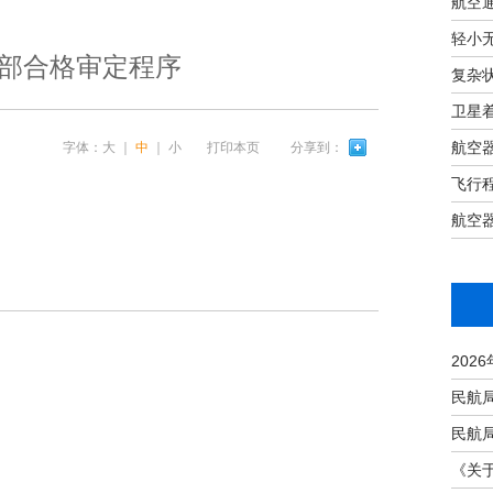
航空
轻小
91部合格审定程序
复杂
卫星
航空
字体：
大
｜
中
｜
小
打印本页
分享到：
飞行
航空