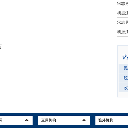
宋志
宋志
行
民
统
政