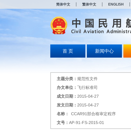
新
简体中文
繁体中文
ENGLISH
窗
口
打
开
无
障
碍
说
明
首 页
新闻中心
页
面,
按
Alt
加
主题分类：
规范性文件
波
浪
办文单位：
飞行标准司
键
成文日期：
2015-04-27
打
开
发文日期：
2015-04-27
导
盲
名称：
CCAR91部合格审定程序
模
文号：
AP-91-FS-2015-01
式