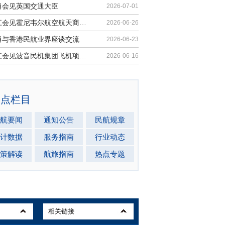
勇会见英国交通大臣
2026-07-01
胡振江会见霍尼韦尔航空航天商业售后市场全球总裁
2026-06-26
勇与香港民航业界座谈交流
2026-06-23
胡振江会见波音民机集团飞机项目与客户支持高级副总裁兼总经理迈克·弗莱明
2026-06-16
热点栏目
航要闻
通知公告
民航规章
计数据
服务指南
行业动态
策解读
航旅指南
热点专题