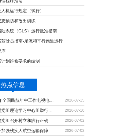
通信程序指南
无人机运行规定（试行）
状态预防和改出训练
着陆系统（GLS）运行批准指南
器驾驶员指南-尾流和平行跑道运行
程序
器计划维修要求的编制
热点信息
2026年全国民航年中工作电视电话会议召开
2026-07-15
民航局党组理论学习中心组举行集体学习
2026-07-10
民航局党组召开树立和践行正确政绩观学习教育党课报告会暨深化模范机关建设推进会
2026-07-02
《关于加强残疾人航空运输保障能力的若干措施》印发
2026-07-02