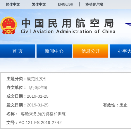
新
简体中文
繁体中文
ENGLISH
移动客户端
窗
口
打
开
无
障
碍
说
明
首 页
新闻中心
信息公开
办事
页
面,
按
Alt
加
主题分类：
规范性文件
波
浪
办文单位：
飞行标准司
键
成文日期：
2019-01-25
打
开
发文日期：
2019-01-25
有效性：
废止
导
盲
名称：
客舱乘务员的资格和训练
模
文号：
AC-121-FS-2019-27R2
式