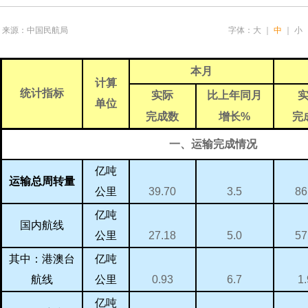
来源：中国民航局
字体：
大
｜
中
｜
小
本月
计算
统计指标
实际
比上年同月
单位
完成数
完
增长
%
一、运输完成情况
亿吨
运输总周转量
39.70
86
3.5
公里
亿吨
国内航线
27.18
57
5.0
公里
亿吨
其中：港澳台
0.93
1
6.7
航线
公里
亿吨