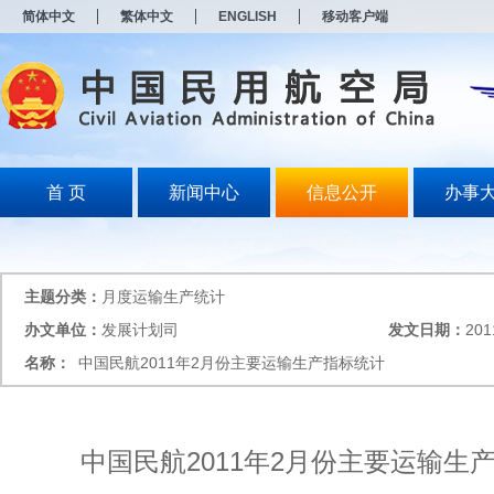
新
简体中文
繁体中文
ENGLISH
移动客户端
窗
口
打
开
无
障
碍
说
明
首 页
新闻中心
信息公开
办事
页
面,
按
Alt
加
主题分类：
月度运输生产统计
波
浪
办文单位：
发展计划司
发文日期：
201
键
名称：
中国民航2011年2月份主要运输生产指标统计
打
开
导
盲
模
中国民航2011年2月份主要运输生
式