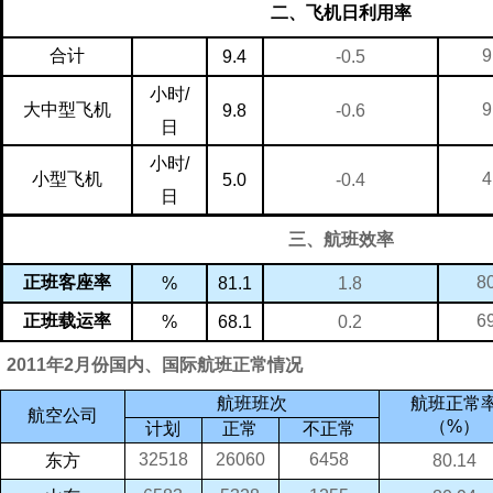
二、飞机日利用率
9
合计
9.4
-0.5
小时
/
9
大中型飞机
9.8
-0.6
日
小时
/
4
小型飞机
5.0
-0.4
日
三、航班效率
8
正班客座率
81.1
1.8
%
6
正班载运率
68.1
0.2
%
2011年2月份国内、国际航班正常情况
航班班次
航班正常
航空公司
（
%
）
计划
正常
不正常
32518
26060
6458
东方
80.14