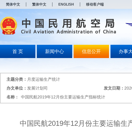
新
简体中文
繁体中文
ENGLISH
移动客户端
窗
口
打
开
无
障
碍
说
明
首 页
新闻中心
信息公开
办事
页
面,
按
Alt
加
主题分类：
月度运输生产统计
波
浪
办文单位：
发展计划司
发文日期：
202
键
名称：
中国民航2019年12月份主要运输生产指标统计
打
开
导
盲
模
中国民航2019年12月份主要运输生
式