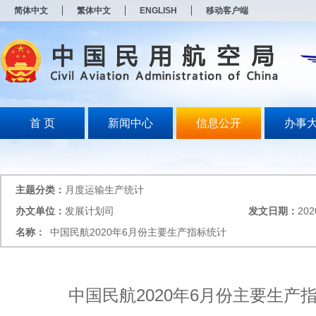
新
简体中文
繁体中文
ENGLISH
移动客户端
窗
口
打
开
无
障
碍
说
明
首 页
新闻中心
信息公开
办事
页
面,
按
Alt
加
主题分类：
月度运输生产统计
波
浪
办文单位：
发展计划司
发文日期：
202
键
名称：
中国民航2020年6月份主要生产指标统计
打
开
导
盲
模
中国民航2020年6月份主要生产
式