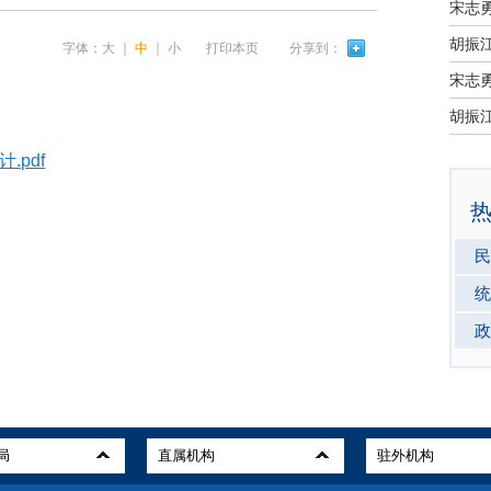
宋志
字体：
大
｜
中
｜
小
打印本页
分享到：
宋志
.pdf
民
统
政