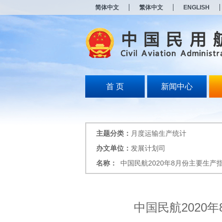
新
简体中文
繁体中文
ENGLISH
窗
口
打
开
无
障
碍
说
明
首 页
新闻中心
页
面,
按
Alt
加
主题分类：
月度运输生产统计
波
浪
办文单位：
发展计划司
键
名称：
中国民航2020年8月份主要生产
打
开
导
盲
模
中国民航2020
式