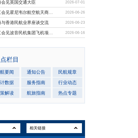
勇会见英国交通大臣
2026-07-01
胡振江会见霍尼韦尔航空航天商业售后市场全球总裁
2026-06-26
勇与香港民航业界座谈交流
2026-06-23
胡振江会见波音民机集团飞机项目与客户支持高级副总裁兼总经理迈克·弗莱明
2026-06-16
热点栏目
航要闻
通知公告
民航规章
计数据
服务指南
行业动态
策解读
航旅指南
热点专题