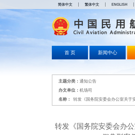
新
简体中文
繁体中文
ENGLISH
窗
口
打
开
无
障
碍
说
明
首 页
新闻中心
页
面,
按
Alt
加
主题分类：
通知公告
波
浪
办文单位：
机场司
键
名称：
转发《国务院安委会办公室关于
打
开
导
盲
模
转发《国务院安委会办公
式