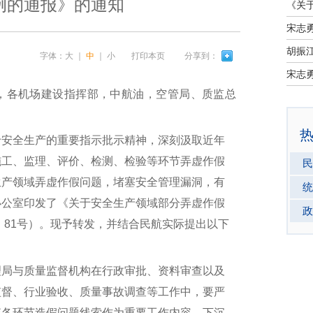
例的通报》的通知
宋志
字体：
大
｜
中
｜
小
打印本页
分享到：
宋志
，各机场建设指挥部，中航油，空管局、质监总
安全生产的重要指示批示精神，深刻汲取近年
施工、监理、评价、检测、检验等环节弄虚作假
民
生产领域弄虚作假问题，堵塞安全管理漏洞，有
统
办公室印发了《关于安全生产领域部分弄虚作假
政
〕81号）。现予转发，并结合民航实际提出以下
局与质量监督机构在行政审批、资料审查以及
监督、行业验收、质量事故调查等工作中，要严
查各环节造假问题线索作为重要工作内容，下沉