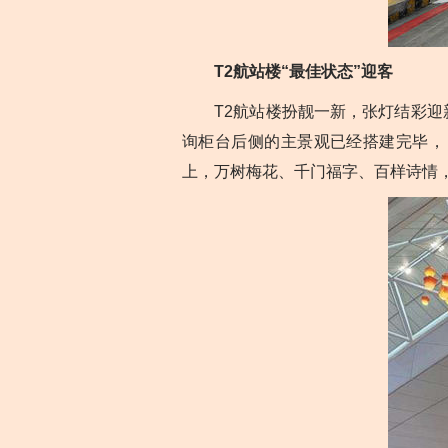
T2航站楼“最佳状态”迎客
T2航站楼扮靓一新，张灯结彩迎新
询柜台后侧的主景观已经搭建完毕， 
上，万树梅花、千门福字、百样诗情