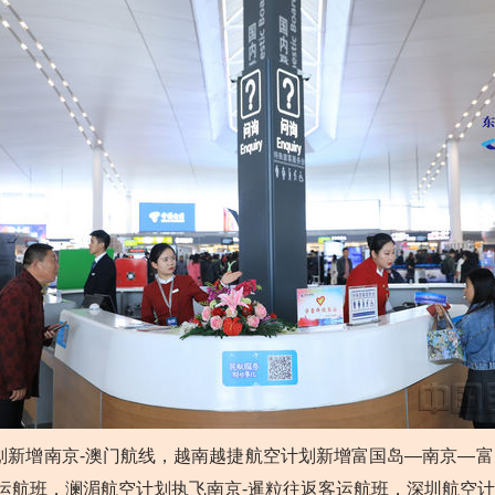
增南京-澳门航线，越南越捷航空计划新增富国岛—南京—富国
运航班，澜湄航空计划执飞南京-暹粒往返客运航班，深圳航空计