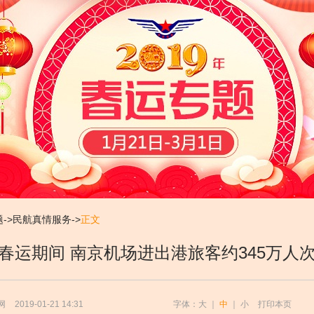
题
->
民航真情服务
->
正文
春运期间 南京机场进出港旅客约345万人
网
2019-01-21 14:31
字体：
大
｜
中
｜
小
打印本页