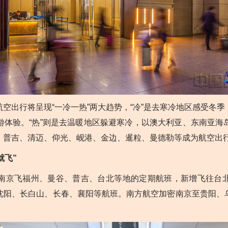
出行将呈现“一冷一热”两大趋势，“冷”是去寒冷地区感受冬季
游体验。“热”则是去温暖地区躲避寒冷，以澳大利亚、东南亚海
、普吉、清迈、仰光、岘港、金边、暹粒、曼德勒等成为航空出
就飞”
京飞福州、曼谷、普吉、台北等地的定期航班，新增飞往台北
沈阳、长白山、长春、襄阳等航班。南方航空加密南京至贵阳、