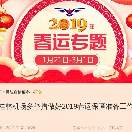
题
->
民航真情服务
->
正文
桂林机场多举措做好2019春运保障准备工
局
2019-01-31 10:29
字体：
大
｜
中
｜
小
打印本页