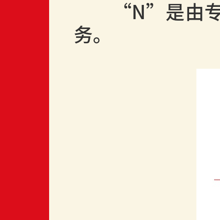
“
N
”是由
务。