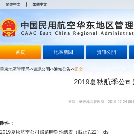
新
简体中文
繁體中文
窗
口
打
开
无
障
碍
说
明
首頁
地區新聞
資訊公開
页
面,
按
華東地區管理局
->
資訊公開
->
通知公告
->
正文
Alt
加
2019夏秋航季公
波
浪
键
打
來源：華東地區管理局
2019-07-24 09:
开
导
盲
模
附件：
式
2019夏秋航季公司歸還時刻匯總表（截止7.22）.xls