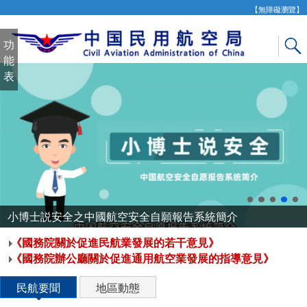
新
【無障礙瀏覽】
窗
口
功
打
能
开
表
无
障
碍
说
明
页
面,
按
Alt
小博士説安全之中國航空安全自願報告系統簡介
加
《國務院關於促進民航業發展的若干意見》
波
《國務院辦公廳關於促進通用航空業發展的指導意見》
浪
键
民航要聞
地區動態
打