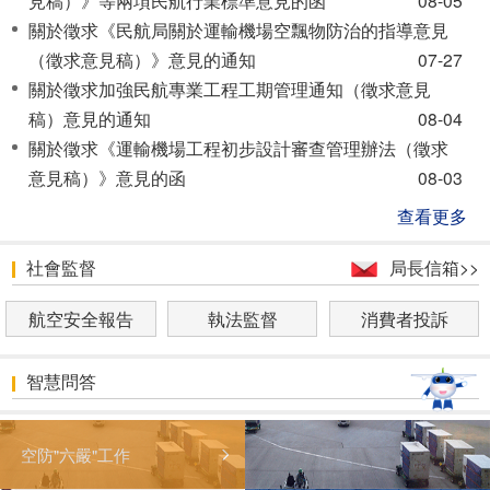
關於徵求《民航局關於運輸機場空飄物防治的指導意見
（徵求意見稿）》意見的通知
07-27
關於徵求加強民航專業工程工期管理通知（徵求意見
稿）意見的通知
08-04
關於徵求《運輸機場工程初步設計審查管理辦法（徵求
意見稿）》意見的函
08-03
查看更多
社會監督
局長信箱>>
航空安全報告
執法監督
消費者投訴
智慧問答
空防"六嚴"工作