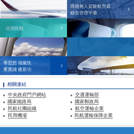
民用無人駕駛航空器
綜合管理平臺
信用民航
學思想 強黨性
重實踐 建新功
相關連結
中央政府門戶網站
交通運輸部
國家鐵路局
國家郵政局
民航社團組織
航空運輸企業
民用機場
民航運輸保障企業