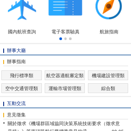
國內航班查詢
電子客票驗真
航旅指南
辦事大廳
辦事指南
飛行標準類
航空器適航審定類
機場建設管理類
空中交通管理類
運輸市場管理類
綜合類
互動交流
意見徵集
關於徵求《機場群區域協同決策系統技術要求（徵求意
見稿）》等兩項民航行業標準意見的函
08-05