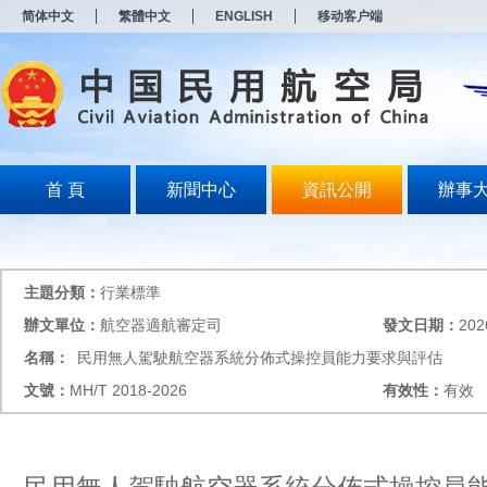
新
简体中文
繁體中文
ENGLISH
移动客户端
窗
口
打
开
无
障
碍
说
明
首 頁
新聞中心
資訊公開
辦事
页
面,
按
Alt
加
主題分類：
行業標準
波
浪
辦文單位：
航空器適航審定司
發文日期：
202
键
名稱：
民用無人駕駛航空器系統分佈式操控員能力要求與評估
打
开
文號：
MH/T 2018-2026
有效性：
有效
导
盲
模
式