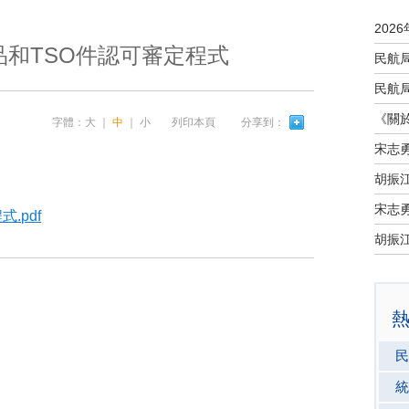
和TSO件認可審定程式
字體：
大
｜
中
｜
小
列印本頁
分享到：
宋志
宋志
.pdf
民
統