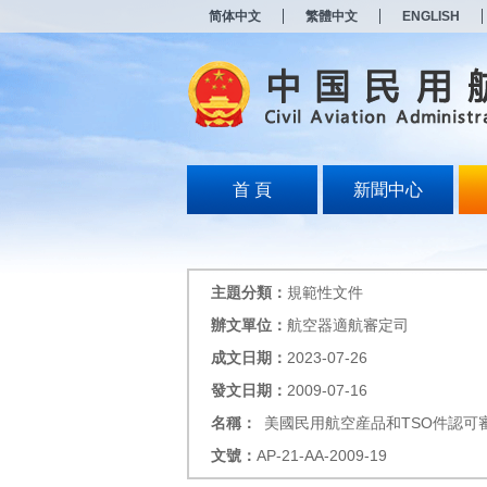
新
简体中文
繁體中文
ENGLISH
窗
口
打
开
无
障
碍
说
明
首 頁
新聞中心
页
面,
按
Alt
加
主題分類：
規範性文件
波
浪
辦文單位：
航空器適航審定司
键
成文日期：
2023-07-26
打
开
發文日期：
2009-07-16
导
盲
名稱：
美國民用航空産品和TSO件認可
模
文號：
AP-21-AA-2009-19
式