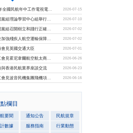
2026年全國民航年中工作電視電話會議召開
2026-07-15
民航局黨組理論學習中心組舉行集體學習
2026-07-10
民航局黨組召開樹立和踐行正確政績觀學習教育黨課報告會暨深化模範機關建設推進會
2026-07-02
《關於加強殘疾人航空運輸保障能力的若干措施》印發
2026-07-02
勇會見英國交通大臣
2026-07-01
胡振江會見霍尼韋爾航空航太商業售後市場全球總裁
2026-06-26
勇與香港民航業界座談交流
2026-06-23
胡振江會見波音民機集團飛機項目與客戶支援高級副總裁兼總經理邁克·弗萊明
2026-06-16
熱點欄目
航要聞
通知公告
民航規章
計數據
服務指南
行業動態