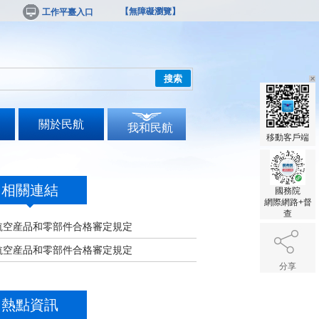
【無障礙瀏覽】
工作平臺入口
搜索
關於民航
我和民航
移動客戶端
相關連結
國務院
網際網路+督
查
航空産品和零部件合格審定規定
航空産品和零部件合格審定規定
分享
熱點資訊