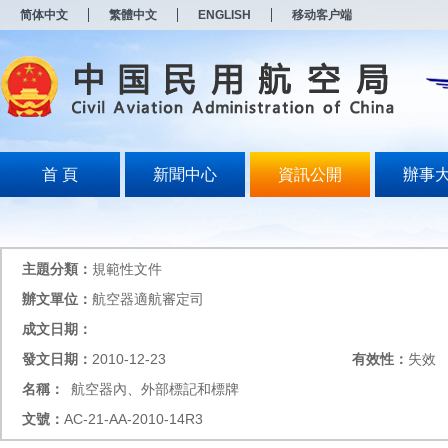
新
简体中文
繁體中文
ENGLISH
移动客户端
窗
口
打
开
无
障
碍
说
明
首 頁
新聞中心
資訊公開
辦事
页
面,
按
Alt
加
主題分類：
規範性文件
波
浪
辦文單位：
航空器適航審定司
键
成文日期：
打
开
發文日期：
2010-12-23
有效性：
失效
导
盲
名稱：
航空器內、外部標記和標牌
模
文號：
AC-21-AA-2010-14R3
式