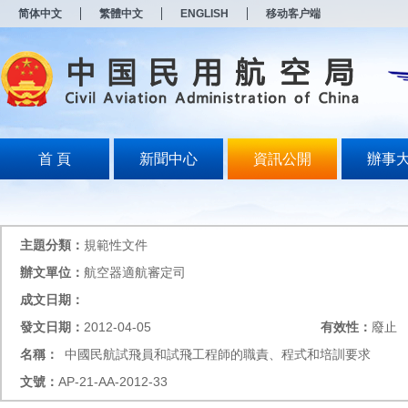
新
简体中文
繁體中文
ENGLISH
移动客户端
窗
口
打
开
无
障
碍
说
明
首 頁
新聞中心
資訊公開
辦事
页
面,
按
Alt
加
主題分類：
規範性文件
波
浪
辦文單位：
航空器適航審定司
键
成文日期：
打
开
發文日期：
2012-04-05
有效性：
廢止
导
盲
名稱：
中國民航試飛員和試飛工程師的職責、程式和培訓要求
模
文號：
AP-21-AA-2012-33
式