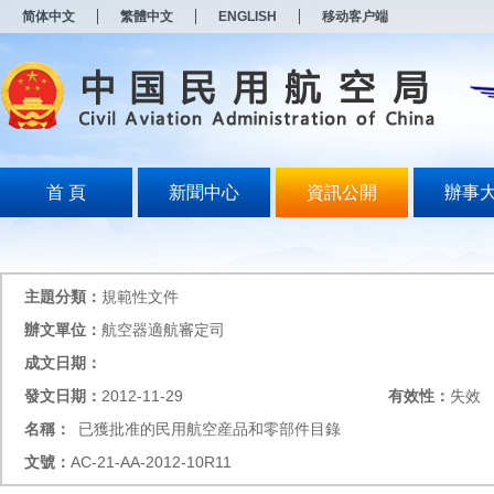
新
简体中文
繁體中文
ENGLISH
移动客户端
窗
口
打
开
无
障
碍
说
明
首 頁
新聞中心
資訊公開
辦事
页
面,
按
Alt
加
主題分類：
規範性文件
波
浪
辦文單位：
航空器適航審定司
键
成文日期：
打
开
發文日期：
2012-11-29
有效性：
失效
导
盲
名稱：
已獲批准的民用航空産品和零部件目錄
模
文號：
AC-21-AA-2012-10R11
式