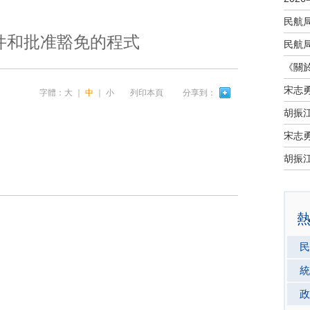
件和批准豁免的程式
宋志
字體：
大
｜
中
｜
小
列印本頁
分享到：
宋志
民
統
政