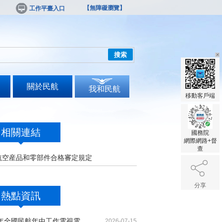
【無障礙瀏覽】
工作平臺入口
搜索
關於民航
我和民航
移動客戶端
相關連結
國務院
網際網路+督
查
航空産品和零部件合格審定規定
分享
熱點資訊
2026年全國民航年中工作電視電話會議召開
2026-07-15