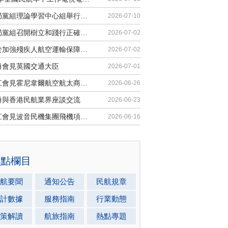
民航局黨組理論學習中心組舉行集體學習
2026-07-10
民航局黨組召開樹立和踐行正確政績觀學習教育黨課報告會暨深化模範機關建設推進會
2026-07-02
《關於加強殘疾人航空運輸保障能力的若干措施》印發
2026-07-02
勇會見英國交通大臣
2026-07-01
胡振江會見霍尼韋爾航空航太商業售後市場全球總裁
2026-06-26
勇與香港民航業界座談交流
2026-06-23
胡振江會見波音民機集團飛機項目與客戶支援高級副總裁兼總經理邁克·弗萊明
2026-06-16
熱點欄目
航要聞
通知公告
民航規章
計數據
服務指南
行業動態
策解讀
航旅指南
熱點專題