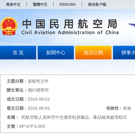
新
简体中文
繁體中文
ENGLISH
移动客户端
窗
口
打
开
无
障
碍
说
明
首 頁
新聞中心
資訊公開
辦事
页
面,
按
Alt
加
主題分類：
規範性文件
波
浪
辦文單位：
飛行標準司
键
成文日期：
2016-08-01
打
开
發文日期：
2016-08-01
有效性：
有效
导
盲
名稱：
民航空勤人員和空中交通管制員藥品、毒品檢測處理程式
模
文號：
AP-67FS-003
式