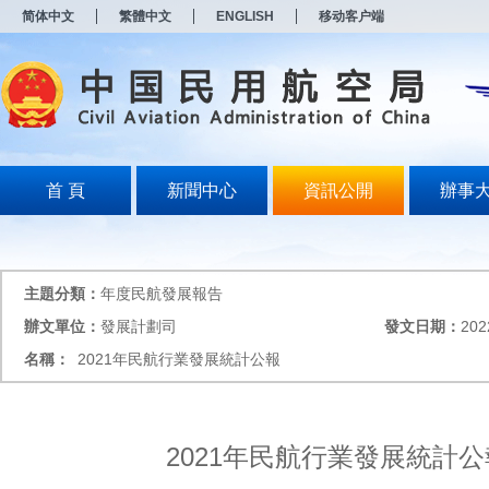
新
简体中文
繁體中文
ENGLISH
移动客户端
窗
口
打
开
无
障
碍
说
明
首 頁
新聞中心
資訊公開
辦事
页
面,
按
Alt
加
主題分類：
年度民航發展報告
波
浪
辦文單位：
發展計劃司
發文日期：
202
键
名稱：
2021年民航行業發展統計公報
打
开
导
盲
模
2021年民航行業發展統計公
式