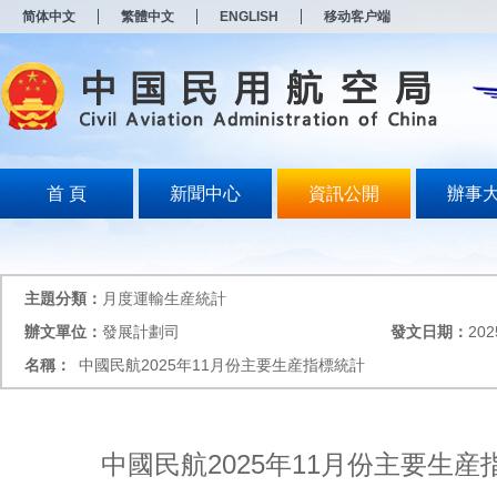
新
简体中文
繁體中文
ENGLISH
移动客户端
窗
口
打
开
无
障
碍
说
明
首 頁
新聞中心
資訊公開
辦事
页
面,
按
Alt
加
主題分類：
月度運輸生産統計
波
浪
辦文單位：
發展計劃司
發文日期：
202
键
名稱：
中國民航2025年11月份主要生産指標統計
打
开
导
盲
模
中國民航2025年11月份主要生産
式