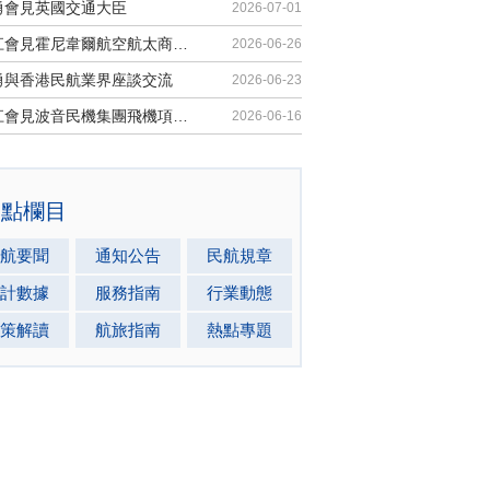
勇會見英國交通大臣
2026-07-01
胡振江會見霍尼韋爾航空航太商業售後市場全球總裁
2026-06-26
勇與香港民航業界座談交流
2026-06-23
胡振江會見波音民機集團飛機項目與客戶支援高級副總裁兼總經理邁克·弗萊明
2026-06-16
熱點欄目
航要聞
通知公告
民航規章
計數據
服務指南
行業動態
策解讀
航旅指南
熱點專題