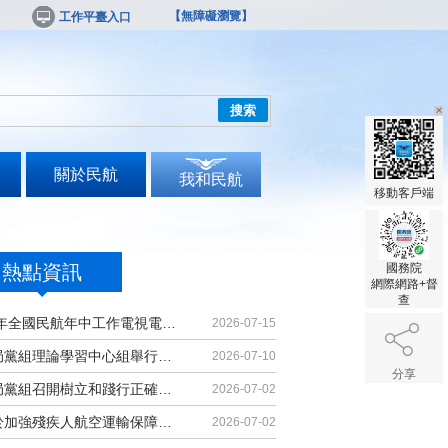
【無障礙瀏覽】
工作平臺入口
搜索
關於民航
我和民航
移動客戶端
熱點資訊
國務院
網際網路+督
查
2026年全國民航年中工作電視電話會議召開
2026-07-15
民航局黨組理論學習中心組舉行集體學習
2026-07-10
分享
民航局黨組召開樹立和踐行正確政績觀學習教育黨課報告會暨深化模範機關建設推進會
2026-07-02
《關於加強殘疾人航空運輸保障能力的若干措施》印發
2026-07-02