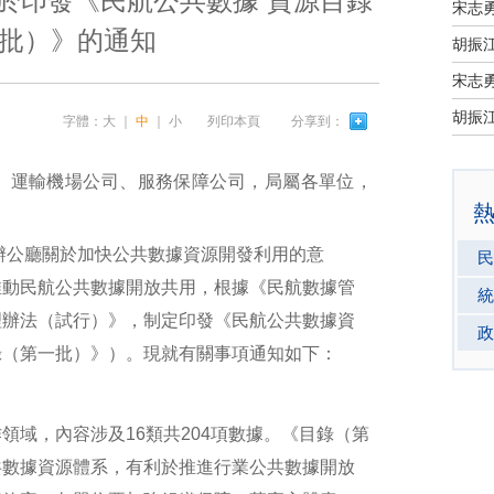
於印發《民航公共數據 資源目錄
宋志
批）》的通知
宋志
字體：
大
｜
中
｜
小
列印本頁
分享到：
、運輸機場公司、服務保障公司，局屬各單位，
公廳關於加快公共數據資源開發利用的意
民
推動民航公共數據開放共用，根據《民航數據管
統
理辦法（試行）》，制定印發《民航公共數據資
政
錄（第一批）》）。現就有關事項通知如下：
域，內容涉及16類共204項數據。《目錄（第
共數據資源體系，有利於推進行業公共數據開放