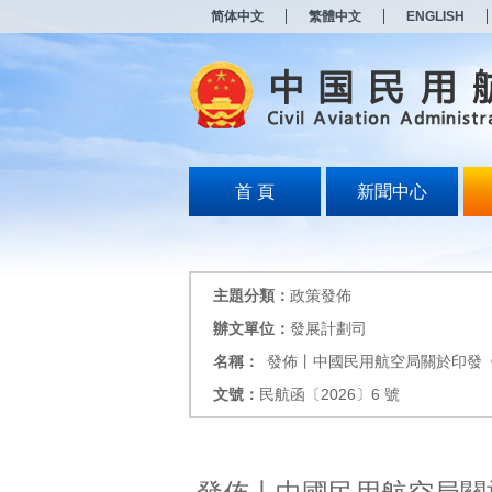
新
简体中文
繁體中文
ENGLISH
窗
口
打
开
无
障
碍
说
明
首 頁
新聞中心
页
面,
按
Alt
加
主題分類：
政策發佈
波
浪
辦文單位：
發展計劃司
键
名稱：
發佈丨中國民用航空局關於印發
打
开
文號：
民航函〔2026〕6 號
导
盲
模
式