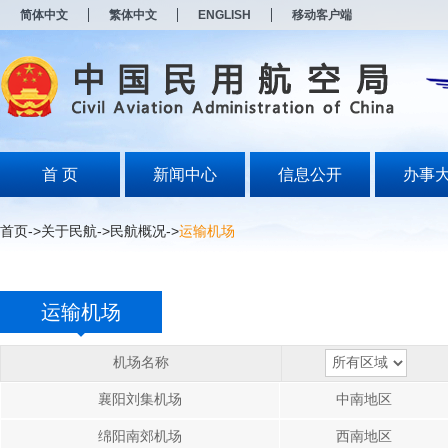
新
简体中文
繁体中文
ENGLISH
移动客户端
窗
口
打
开
无
障
碍
说
明
首 页
新闻中心
信息公开
办事
页
面,
按
首页
->
关于民航
->
民航概况
->
运输机场
Alt
加
波
浪
运输机场
键
打
开
机场名称
导
盲
襄阳刘集机场
中南地区
模
式
绵阳南郊机场
西南地区