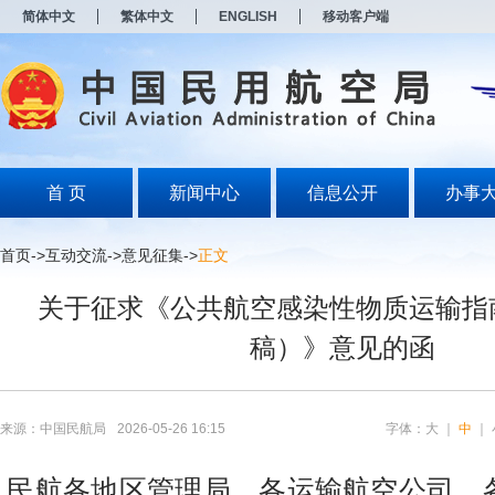
新
简体中文
繁体中文
ENGLISH
移动客户端
窗
口
打
开
无
障
碍
说
明
首 页
新闻中心
信息公开
办事
页
面,
按
首页
->
互动交流
->
意见征集
->
正文
Alt
加
关于征求《公共航空感染性物质运输指
波
浪
稿）》意见的函
键
打
开
导
盲
来源：中国民航局
2026-05-26 16:15
字体：
大
｜
中
｜
模
式
民航各地区管理局，各运输航空公司、