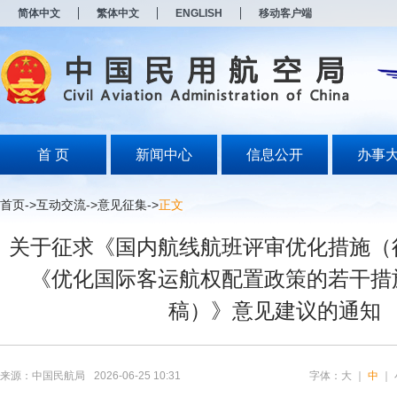
新
简体中文
繁体中文
ENGLISH
移动客户端
窗
口
打
开
无
障
碍
说
明
首 页
新闻中心
信息公开
办事
页
面,
按
首页
->
互动交流
->
意见征集
->
正文
Alt
加
关于征求《国内航线航班评审优化措施（
波
浪
《优化国际客运航权配置政策的若干措
键
打
稿）》意见建议的通知
开
导
盲
模
式
来源：中国民航局
2026-06-25 10:31
字体：
大
｜
中
｜