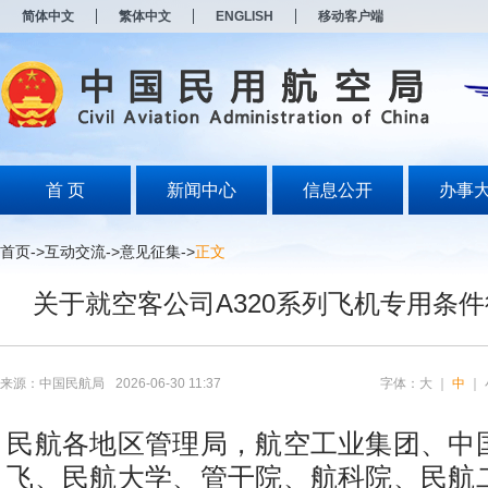
新
简体中文
繁体中文
ENGLISH
移动客户端
窗
口
打
开
无
障
碍
说
明
首 页
新闻中心
信息公开
办事
页
面,
按
首页
->
互动交流
->
意见征集
->
正文
Alt
加
关于就空客公司A320系列飞机专用条
波
浪
键
打
开
来源：中国民航局
2026-06-30 11:37
字体：
大
｜
中
｜
导
盲
模
民航各地区管理局，航空工业集团、中
式
飞、民航大学、管干院、航科院、民航