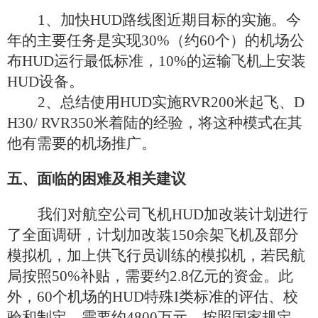
1
、加快
HUD
路线图近期目标的实施。今
年的主要任务是实现
30%
（约
60
个）的机场公
布
HUD
运行最低标准，
10%
的运输飞机上安装
HUD
设备。
2
、总结使用
HUD
实施
RVR200
米起飞、
D
H30/ RVR350
米着陆的经验，将这种模式在其
他有需要的机场推广。
五、面临的困难及相关建议
我们对航空公司飞机
HUD
加改装计划进行
了全面调研，计划加改装
150
余架飞机及部分
模拟机，加上供飞行员训练的模拟机，若民航
局按照
50%
补贴，需要约
2.8
亿元的资金。此
外，
60
个机场的
HUD
特殊
I
类标准的评估、校
验和制定，需要约
4800
万元。按照国家规定，