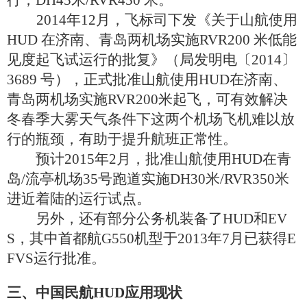
行，
DH45
米
/RVR450
米。
2014
年
12
月，飞标司下发《关于山航使用
HUD
在济南、青岛两机场实施
RVR200
米低能
见度起飞试运行的批复》（局发明电〔
2014
〕
3689
号），正式批准山航使用
HUD
在济南、
青岛两机场实施
RVR200
米起飞，可有效解决
冬春季大雾天气条件下这两个机场飞机难以放
行的瓶颈，有助于提升航班正常性。
预计
2015
年
2
月，批准山航使用
HUD
在青
岛
/
流亭机场
35
号跑道实施
DH30
米
/RVR350
米
进近着陆的运行试点。
另外，还有部分公务机装备了
HUD
和
EV
S
，其中首都航
G550
机型于
2013
年
7
月已获得
E
FVS
运行批准。
三、中国民航
HUD
应用现状