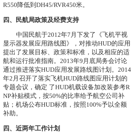
R550
降低到
DH45/RVR450
米。
四、民航局政策及经费支持
中国民航于
2012
年
7
月下发了《飞机平视
显示器发展应用路线图》，对推动
HUD
的应用
提出了发展目标、政策和标准，以及相应的适
航和运行批准指南。
2013
年
9
月底局务会讨论
通过推进落实
HUD
应用发展路线图计划。
2014
年
2
月召开了落实飞机
HUD
路线图应用计划的
专题会议，确定
了
HUD
机载设备加改装参考
R
NP
补贴模式，按
50%
的比率给予航空公司补
贴；机场公布
HUD
标准，按照
100%
予以全额
补助。
四、近两年工作计划