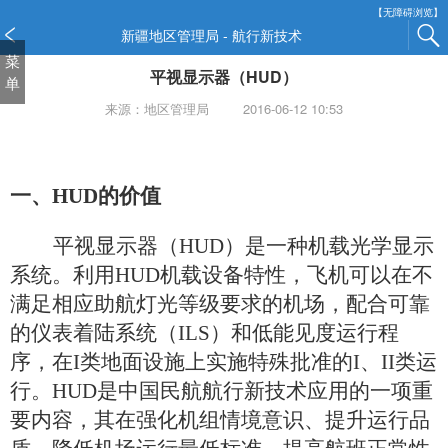
【无障碍浏览】
新疆地区管理局 - 航行新技术
菜
平视显示器（HUD）
单
来源：地区管理局
2016-06-12 10:53
一、
HUD
的价值
平视显示器（
HUD
）是一种机载光学显示
系统。利用
HUD
机载设备特性，飞机可以在不
满足相应助航灯光等级要求的机场，配合可靠
的仪表着陆系统（
ILS
）和低能见度运行程
序，在
I
类地面设施上实施特殊批准的
I
、
II
类运
行。
HUD
是中国民航航行新技术应用的一项重
要内容，其在强化机组情境意识、提升运行品