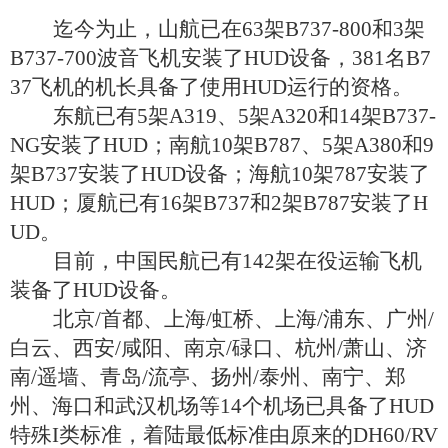
迄今为止，山航已在
63
架
B737-800
和
3
架
B737-700
波音飞机安装了
HUD
设备，
381
名
B7
37
飞机的机长具备了使用
HUD
运行的资格。
东航已有
5
架
A319
、
5
架
A320
和
14
架
B737-
NG
安装了
HUD
；南航
10
架
B787
、
5
架
A380
和
9
架
B737
安装了
HUD
设备；海航
10
架
787
安装了
HUD
；厦航已有
16
架
B737
和
2
架
B787
安装了
H
UD
。
目前，中国民航已有
142
架在役运输飞机
装备了
HUD
设备。
北京
/
首都、上海
/
虹桥、上海
/
浦东、广州
/
白云、西安
/
咸阳、南京
/
碌口、杭州
/
萧山、济
南
/
遥墙、青岛
/
流亭、扬州
/
泰州、南宁、郑
州、海口和武汉机场等
14
个机场已具备了
HUD
特殊
I
类标准，着陆最低标准由原来的
DH60/RV