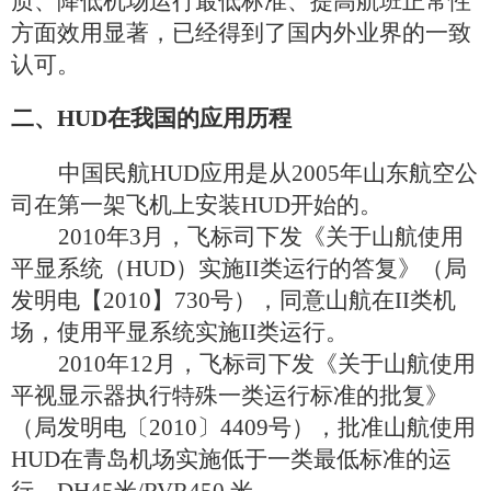
质、降低机场运行最低标准、提高航班正常性
方面效用显著，已经得到了国内外业界的一致
认可。
二、
HUD
在我国的应用历程
中国民航
HUD
应用是从
2005
年山东航空公
司在第一架飞机上安装
HUD
开始的。
2010
年
3
月，飞标司下发《关于山航使用
平显系统（
HUD
）实施
II
类运行的答复》（局
发明电【
2010
】
730
号），同意山航在
II
类机
场，使用平显系统实施
II
类运行。
2010
年
12
月，飞标司下发《关于山航使用
平视显示器执行特殊一类运行标准的批复》
（局发明电〔
2010
〕
4409
号），批准山航使用
HUD
在青岛机场实施低于一类最低标准的运