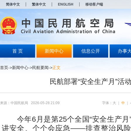
新
简体中文
繁体中文
ENGLISH
移动客户端
窗
口
打
开
无
障
碍
说
明
首 页
新闻中心
信息公开
办事
页
面,
按
首页
->
新闻中心
->
民航要闻
->
正文
Alt
加
民航部署“安全生产月”活
波
浪
键
打
开
来源：中国民航局
2026-05-28 21:09
字体：
大
｜
中
｜
导
盲
模
今年6月是第25个全国“安全生产月”
式
讲安全、个个会应急——排查整治风险