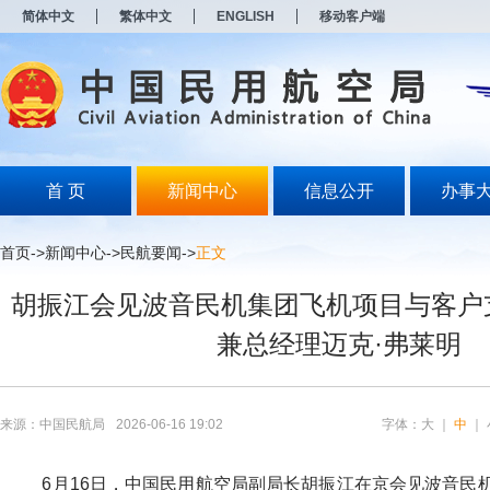
新
简体中文
繁体中文
ENGLISH
移动客户端
窗
口
打
开
无
障
碍
说
明
首 页
新闻中心
信息公开
办事
页
面,
按
首页
->
新闻中心
->
民航要闻
->
正文
Alt
加
胡振江会见波音民机集团飞机项目与客户
波
浪
兼总经理迈克·弗莱明
键
打
开
导
盲
来源：中国民航局
2026-06-16 19:02
字体：
大
｜
中
｜
模
式
6月16日，中国民用航空局副局长胡振江在京会见波音民