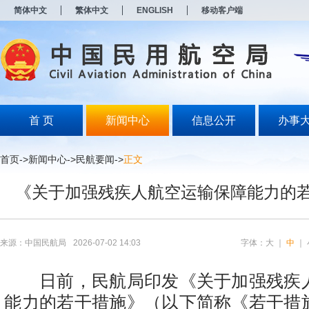
新
简体中文
繁体中文
ENGLISH
移动客户端
窗
口
打
开
无
障
碍
说
明
首 页
新闻中心
信息公开
办事
页
面,
按
首页
->
新闻中心
->
民航要闻
->
正文
Alt
加
《关于加强残疾人航空运输保障能力的
波
浪
键
打
开
来源：中国民航局
2026-07-02 14:03
字体：
大
｜
中
｜
导
盲
模
日前，民航局印发《关于加强残疾
式
能力的若干措施》（以下简称《若干措