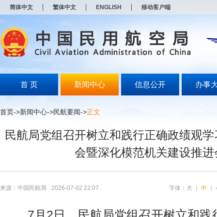
新
简体中文
繁体中文
ENGLISH
移动客户端
窗
口
打
开
无
障
碍
说
明
首 页
新闻中心
信息公开
办事
页
面,
按
首页
->
新闻中心
->
民航要闻
->
正文
Alt
加
民航局党组召开树立和践行正确政绩观学
波
浪
会暨深化模范机关建设推进
键
打
开
导
盲
来源：中国民航局
2026-07-02 22:07
字体：
大
｜
中
｜
模
式
7月2日，民航局党组召开树立和践