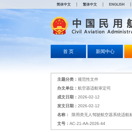
新
简体中文
繁体中文
ENGLISH
窗
口
打
开
无
障
碍
说
明
首 页
新闻中心
页
面,
按
Alt
加
主题分类：
规范性文件
波
浪
办文单位：
航空器适航审定司
键
成文日期：
2026-02-12
打
开
发文日期：
2026-02-12
导
盲
名称：
限用类无人驾驶航空器系统适航
模
文号：
AC-21-AA-2026-44
式