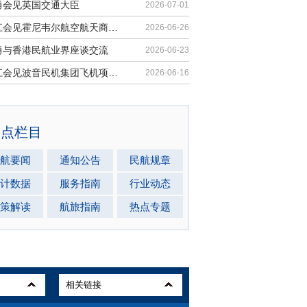
勇会见英国交通大臣
2026-07-01
胡振江会见霍尼韦尔航空航天商业售后市场全球总裁
2026-06-26
勇与香港民航业界座谈交流
2026-06-23
胡振江会见波音民机集团飞机项目与客户支持高级副总裁兼总经理迈克·弗莱明
2026-06-16
热点栏目
航要闻
通知公告
民航规章
计数据
服务指南
行业动态
策解读
航旅指南
热点专题