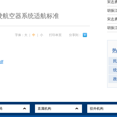
宋志
驶航空器系统适航标准
宋志
字体：
大
｜
中
｜
小
打印本页
分享到：
民
f
统
政