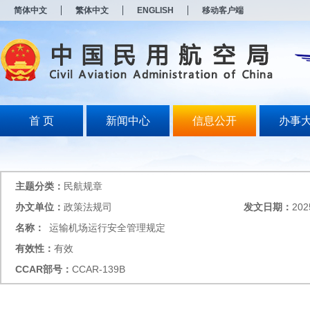
新
简体中文
繁体中文
ENGLISH
移动客户端
窗
口
打
开
无
障
碍
说
明
首 页
新闻中心
信息公开
办事
页
面,
按
Alt
加
主题分类：
民航规章
波
浪
办文单位：
政策法规司
发文日期：
202
键
名称：
运输机场运行安全管理规定
打
开
有效性：
有效
导
盲
CCAR
部号：
CCAR-139B
模
式