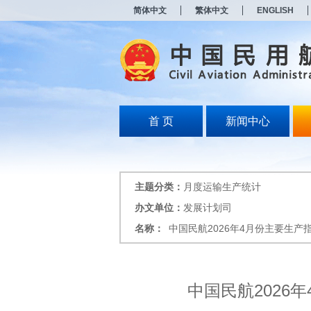
新
简体中文
繁体中文
ENGLISH
窗
口
打
开
无
障
碍
说
明
首 页
新闻中心
页
面,
按
Alt
加
主题分类：
月度运输生产统计
波
浪
办文单位：
发展计划司
键
名称：
中国民航2026年4月份主要生产
打
开
导
盲
模
中国民航2026
式