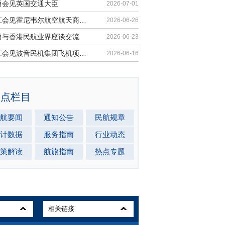
勇会见英国交通大臣
2026-07-01
胡振江会见霍尼韦尔航空航天商业售后市场全球总裁
2026-06-26
勇与香港民航业界座谈交流
2026-06-23
胡振江会见波音民机集团飞机项目与客户支持高级副总裁兼总经理迈克·弗莱明
2026-06-16
热点栏目
航要闻
通知公告
民航规章
计数据
服务指南
行业动态
策解读
航旅指南
热点专题