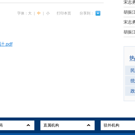
宋志
字体：
大
｜
中
｜
小
打印本页
分享到：
宋志
.pdf
民
统
政