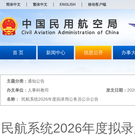
新
简体中文
繁体中文
ENGLISH
移动客户端
窗
口
打
开
无
障
碍
说
明
首 页
新闻中心
信息公开
办事
页
面,
按
Alt
加
主题分类：
通知公告
波
浪
办文单位：
人事科教司
发文日期：
202
键
名称：
民航系统2026年度拟录用公务员公示公告
打
开
导
盲
模
民航系统2026年度拟
式