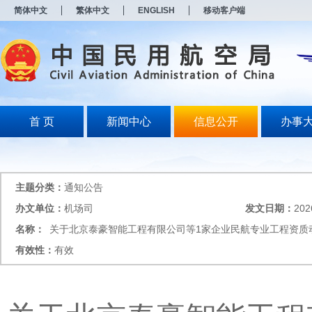
新
简体中文
繁体中文
ENGLISH
移动客户端
窗
口
打
开
无
障
碍
说
明
首 页
新闻中心
信息公开
办事
页
面,
按
Alt
加
主题分类：
通知公告
波
浪
办文单位：
机场司
发文日期：
202
键
名称：
关于北京泰豪智能工程有限公司等1家企业民航专业工程资质
打
开
有效性：
有效
导
盲
模
式