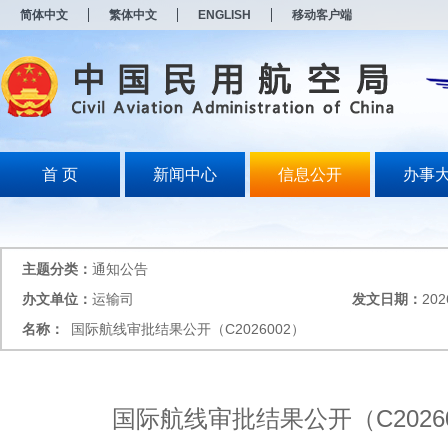
新
简体中文
繁体中文
ENGLISH
移动客户端
窗
口
打
开
无
障
碍
说
明
首 页
新闻中心
信息公开
办事
页
面,
按
Alt
加
主题分类：
通知公告
波
浪
办文单位：
运输司
发文日期：
202
键
名称：
国际航线审批结果公开（C2026002）
打
开
导
盲
模
国际航线审批结果公开（C2026
式