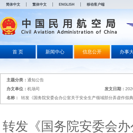
新
简体中文
繁体中文
ENGLISH
移动客户端
窗
口
打
开
无
障
碍
说
明
首 页
新闻中心
信息公开
办事
页
面,
按
Alt
加
主题分类：
通知公告
波
浪
办文单位：
机场司
发文日期：
202
键
名称：
转发《国务院安委会办公室关于安全生产领域部分弄虚作假
打
开
导
盲
模
转发《国务院安委会办
式