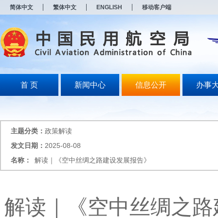
新
简体中文
繁体中文
ENGLISH
移动客户端
窗
口
打
开
无
障
碍
说
明
首 页
新闻中心
信息公开
办事
页
面,
按
Alt
加
主题分类：
政策解读
波
浪
发文日期：
2025-08-08
键
名称：
解读｜《空中丝绸之路建设发展报告》
打
开
导
盲
模
解读｜《空中丝绸之路
式