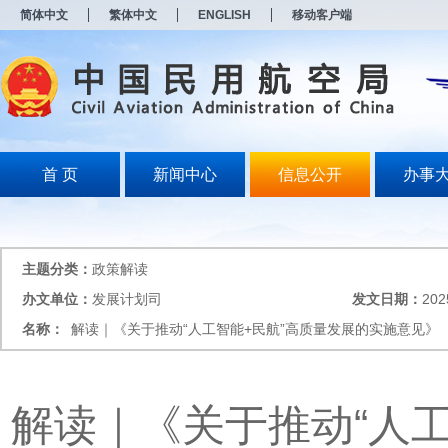
新
简体中文
繁体中文
ENGLISH
移动客户端
窗
口
打
开
无
障
碍
说
明
首 页
新闻中心
信息公开
办事
页
面,
按
Alt
加
主题分类：
政策解读
波
浪
办文单位：
发展计划司
发文日期：
202
键
名称：
解读｜《关于推动“人工智能+民航”高质量发展的实施意见》
打
开
导
盲
模
解读｜《关于推动“人
式