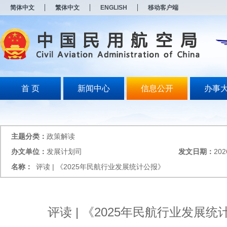
新
简体中文
繁体中文
ENGLISH
移动客户端
窗
口
打
开
无
障
碍
说
明
首 页
新闻中心
信息公开
办事
页
面,
按
Alt
加
主题分类：
政策解读
波
浪
办文单位：
发展计划司
发文日期：
202
键
名称：
评读 | 《2025年民航行业发展统计公报》
打
开
导
盲
模
评读 | 《2025年民航行业发展统
式