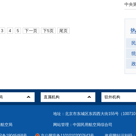
3
4
5
下一页
下5页
尾页
民
统
政
地址：北京市东城区东四西大街155号（10071
用航空局
网站管理：中国民用航空局综合司
备19046468号
京公网安备11010102007643号
政府网站识别码：bm