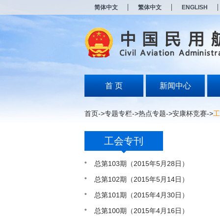
新
简体中文
繁体中文
ENGLISH
窗
口
打
开
无
障
碍
说
明
首 页
新闻中心
页
面,
按
首页
->
专题专栏
->
热点专题
->
安康杯竞赛
->
工
Alt
加
波
工会专刊
浪
键
打
总第103期（2015年5月28日）
开
总第102期（2015年5月14日）
导
盲
总第101期（2015年4月30日）
模
式
总第100期（2015年4月16日）