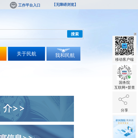
【无障碍浏览】
工作平台入口
搜索
关于民航
我和民航
移动客户端
国务院
互联网+督查
分享