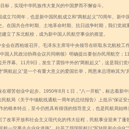
斗目标，实现中华民族伟大复兴的中国梦而不懈奋斗。
立70周年，也是新中国民航成立和“两航起义”70周年。新中
史。在国共合作时期、土地革命时期、抗日战争时期，我们党就
党建立了东北航校，成为新中国人民航空事业的摇篮。
中全会在西柏坡召开。毛泽东主席等中央领导在听取东北航校工
《中国人民政治协商会议共同纲领》明确提出要创办民用航空；1
开序幕。11月9日，发生了震惊中外的“两航起义”，这是我们
“两航起义”是一个有重大意义的爱国壮举，周恩来总理称其为“
艰苦创业中起步。1950年8月１日，“八一开航”，标志着新
总理在民航局《关于中缅航线通航一周年的总结报告》上批示“保证
工作的根本特点，至今仍然具有很强的指导意义，也是民航局始终
改革开放和社会主义现代化的伟大征程，民航事业迎来了蓬勃发
民航一定要走企业化道路”，拉开了我国民航以“军转民和企业化