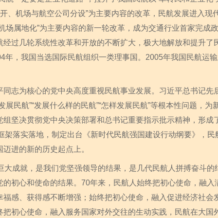
企分开、机场与航空公司分设”为主要内容的改革，民航发展进入现代
、机场属地化”为主要内容的新一轮改革，成为交通行业首家完成
航经过几轮系统性改革和开放的不断扩大，极大地解放和提升了
04年，我国当选国际民航组织一类理事国。2005年我国民航运
志为核心的党中央高度重视民航事业发展。习近平总书记先后
发展民航”“发展什么样的民航”“怎样发展民航”等根本性问题，
党组坚决贯彻党中央决策部署和总书记重要指示批示精神，形成了
革总体框架落实落地，制定出台《新时代民航强国建设行动纲要》，
国迈进的新的历史起点上。
大成就，是我们党坚强领导的结果，是几代民航人拼搏奋斗的
党的初心和使命的结果。70年来，民航人始终把初心使命，融入
幸福感、获得感不断增强；始终把初心使命，融入促进经济社会
终把初心使命，融入服务国家对外交往的生动实践，民航在大国