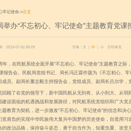
心牢记使命
->
正文
局举办“不忘初心、牢记使命”主题教育党课
局
2019-07-02 08:29
字体：
大
｜
中
｜
小
打印本页
，在民航系统全面开展“不忘初心、牢记使命”主题教育之际，
党课报告会。民航局党组书记、局长冯正霖作题为《不忘初心、牢
组成员、副局长董志毅主持报告会，党组成员、副局长吕尔学，
顾了在党的领导下，新中国民航从无到有、从小到大、从弱到
国建设面临的机遇挑战和发展路径，对民航系统党组织和广大党
主题教育为契机，进一步激发“不忘初心、牢记使命”的信念和决
们党肩负的实现中华民族伟大复兴中国梦的历史使命，自觉用习
当的政治品格，保持奋斗姿态，勇于担当作为，知重负重、攻坚