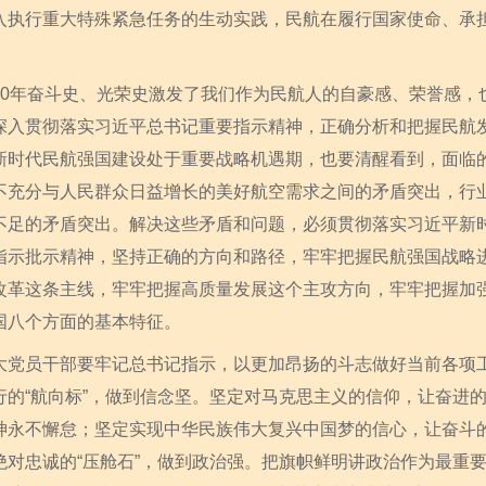
入执行重大特殊紧急任务的生动实践，民航在履行国家使命、承
年奋斗史、光荣史激发了我们作为民航人的自豪感、荣誉感，
深入贯彻落实习近平总书记重要指示精神，正确分析和把握民航
新时代民航强国建设处于重要战略机遇期，也要清醒看到，面临
不充分与人民群众日益增长的美好航空需求之间的矛盾突出，行
不足的矛盾突出。解决这些矛盾和问题，必须贯彻落实习近平新
指示批示精神，坚持正确的方向和路径，牢牢把握民航强国战略
改革这条主线，牢牢把握高质量发展这个主攻方向，牢牢把握加
国八个方面的基本特征。
员干部要牢记总书记指示，以更加昂扬的斗志做好当前各项工
行的“航向标”，做到信念坚。坚定对马克思主义的信仰，让奋进
神永不懈怠；坚定实现中华民族伟大复兴中国梦的信心，让奋斗
对忠诚的“压舱石”，做到政治强。把旗帜鲜明讲政治作为最重要