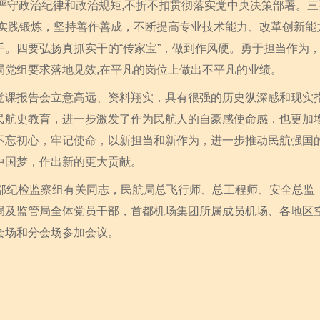
”,严守政治纪律和政治规矩,不折不扣贯彻落实党中央决策部署。三
强实践锻炼，坚持善作善成，不断提高专业技术能力、改革创新能
手。四要弘扬真抓实干的“传家宝”，做到作风硬。勇于担当作为
局党组要求落地见效,在平凡的岗位上做出不平凡的业绩。
报告会立意高远、资料翔实，具有很强的历史纵深感和现实指
民航史教育，进一步激发了作为民航人的自豪感使命感，也更加
不忘初心，牢记使命，以新担当和新作为，进一步推动民航强国
中国梦，作出新的更大贡献。
纪检监察组有关同志，民航局总飞行师、总工程师、安全总监
局及监管局全体党员干部，首都机场集团所属成员机场、各地区空
会场和分会场参加会议。