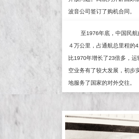
波音公司签订了购机合同。
至
1976
年底，中国民航
４万公里，占通航总里程的
4
比
1970
年增长了
23
倍多，运
空业务有了较大发展，初步
地服务了国家的对外交往。