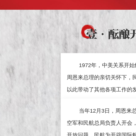
壹
·酝酿
1972年，中美关系开始
周恩来总理的亲切关怀下，
以此带动了其他各项工作的
当年
12
月
3
日，周恩来
空军和民航总局负责人开会
开放问题。民航为开辟国际