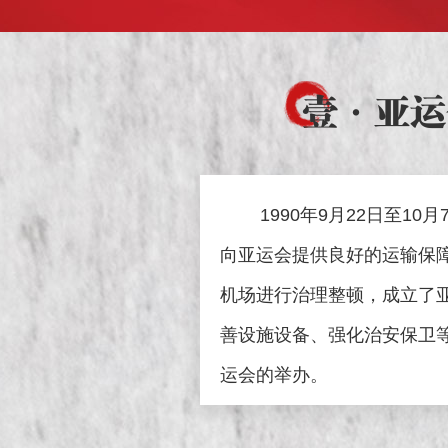
壹
·亚运
1990
年
9
月
22
日至
10
月
向亚运会提供良好的运输保
机场进行治理整顿，成立了
善设施设备、强化治安保卫
运会的举办。