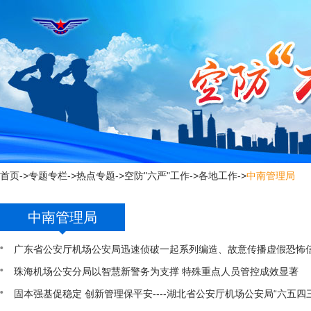
新
窗
口
打
开
无
障
碍
说
明
页
面,
按
Alt
首页
->
专题专栏
->
热点专题
->
空防"六严"工作
->
各地工作
->
中南管理局
加
波
浪
中南管理局
键
打
开
广东省公安厅机场公安局迅速侦破一起系列编造、故意传播虚假恐怖
导
盲
珠海机场公安分局以智慧新警务为支撑 特殊重点人员管控成效显著
模
式
固本强基促稳定 创新管理保平安----湖北省公安厅机场公安局“六五