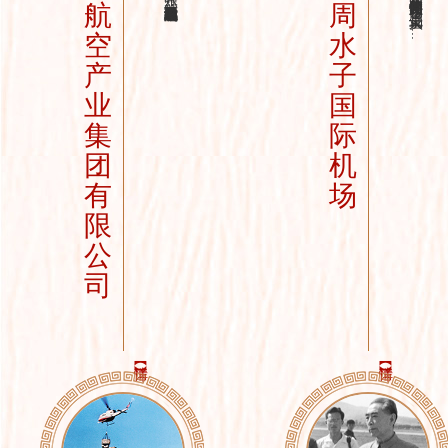
大连周水子国际机场捐赠了25张照片和2件国家领导人题词复制件，真实记录了197...
航
周
空
水
产
子
业
国
集
际
团
机
有
场
限
公
司