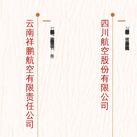
云
四
云南祥鹏航空有限责任公司捐赠了113张照片和7部影像资料，记录了公司2012年告...
四川航空股份有限公司捐赠了258张照片，内容涉及公司发展、中国民航英雄机组...
南
川
祥
航
鹏
空
航
股
空
份
有
有
限
限
责
公
任
司
公
司