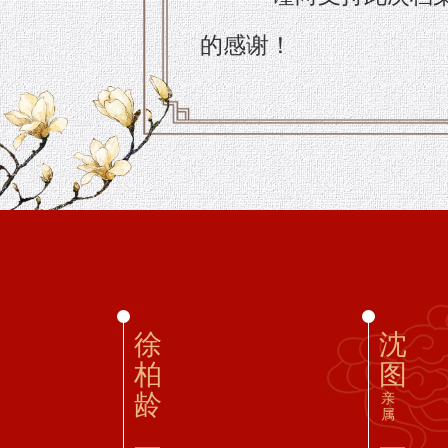
的感谢！
徐
沈
柏
图
龄
亲
属