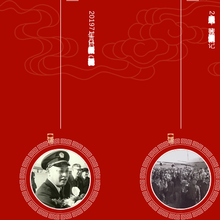
2019年7月1日，原民航局老领导徐柏龄捐赠出133张珍贵历史照片和《政要专机的绝密飞行》...
原民航总局局长沈图亲属捐赠244张照片，反映了党和国家领导人对民航工作的亲切关怀，记...