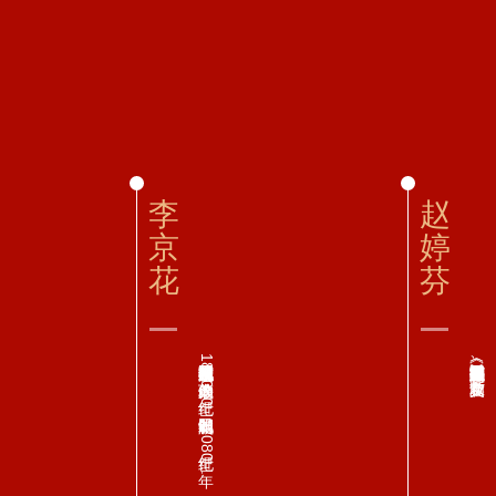
李
赵
京
婷
花
芬
民航局综合司副巡视员李京花捐赠18件个人珍藏的20世纪80年纪民航制服。 20世纪80年...
民航局首都机场集团公司监事会副主席赵婷芬捐赠《民航的跨越》（中、英文版）和《长空万...