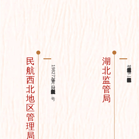
民
湖
1982年7月25日，中国民航兰州管理局第八飞行大队杨继海机组驾驶伊尔十八220号...
湖北监管局捐赠了一组1998年有关党和国家领导人乘专机到抗洪抢险一线视察的照...
航
北
西
监
北
管
地
局
区
管
理
局