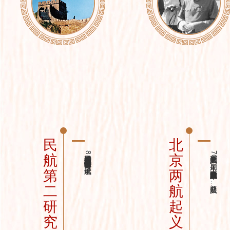
民
北
民航第二研究所捐赠了8件获国家科技进步奖的项目获奖证书复制件，记录了民航...
为纪念两航起义70周年，北京两航起义联谊会编辑出版了《历史荣光——两航起义...
航
京
第
两
二
航
研
起
究
义