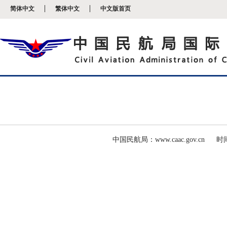
新
简体中文
繁体中文
中文版首页
窗
口
打
开
无
障
碍
说
明
页
面,
按
Alt
加
波
中国民航局：www.caac.gov.cn
时间
浪
键
打
开
导
盲
模
式