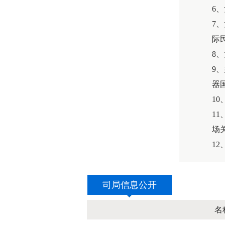
6
7
际
8
9
器
1
1
场
1
司局信息公开
名