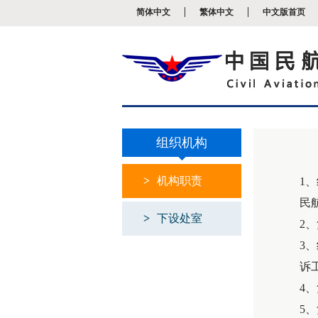
新
简体中文
繁体中文
中文版首页
窗
口
打
开
无
障
碍
说
明
页
组织机构
面,
按
Alt
>
机构职责
1
加
波
民
浪
>
下设处室
键
2
打
3
开
导
诉
盲
模
4
式
5